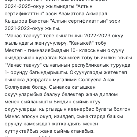
2024-2025-окуу жылындагы "Алтын
сертификаттын" ээси Азаматова Акмарал
Кыдыров Баястан "Алтын сертификаттын" ээси
2021-2022-окуу жылы.
"Манас таануу" теле сынагынын 2022-2023 окуу
жылындагы жеңүүчүлөрү. "Каныкей" тобу
Мектеп - гимназиябыздын 10- классынын окуучу
кыздарынан куралган Каныкей тобу быйылкы жылы
"Манас таануу" сынагынын республикалык турунда
1- орунду багындырышты. Окуучуларды жетектеп
сынакка даярдаган мугалими Сөлпүева Акак
Солпуевна болду. Сынакка катышкан
окуучуларыбыз баалуу белектер жана диплом
менен сыйланышты.Биздин сыймыктуу
окуучуларды, кыргыздын көөнөрбөс булагы болгон
Манас эпосун окуп, изилдеп, сынактарда башкы
орунду камсыздап жаткандыгы менен
куттуктайбыз жана сыймыктанабыз.