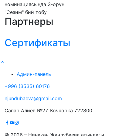
номинациясында 3-орун
"Сезим" бий тобу
Партнеры
Сертификаты
Админ-панель
+996 (3535) 60176
njundubaeva@gmail.com
Сапар Алиев №27, Кочкорка 722800
© 2026 – Нинакан Жүндүбаева атындагы