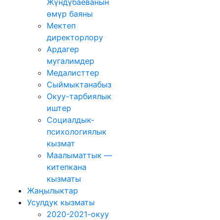
Жүндүбаеванын
өмүр баяны
Мектеп
директорлору
Ардагер
мугалимдер
Медалисттер
Сыймыктанабыз
Окуу-тарбиялык
иштер
Социалдык-
психологиялык
кызмат
Маалыматтык —
китепкана
кызматы
Жаңылыктар
Усулдук кызматы
2020-2021-окуу