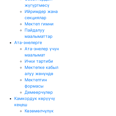
жүгүртмѳсү
Ийримдер жана
секциялар
Мектеп гимни
Пайдалуу
маалыматтар
Ата-энелерге
Ата-энелер үчүн
маалымат
Ички тартиби
Мектепке кабыл
алуу жөнүндө
Мектептин
формасы
Демөөрчүлөр
Камкордук көрүүчү
кеңеш
Көзөмөлчүлүк