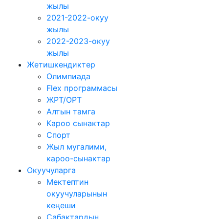
жылы
2021-2022-окуу
жылы
2022-2023-окуу
жылы
Жетишкендиктер
Олимпиада
Flex программасы
ЖРТ/ОРТ
Алтын тамга
Кароо сынактар
Спорт
Жыл мугалими,
кароо-сынактар
Окуучуларга
Мектептин
окуучуларынын
кеңеши
Сабактардын