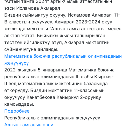
"Алтын тамга 2024" артыкчылык аттестатынын
ээси Исламова Акмарал
Биздин сыймыктуу окуучу. Исламова Акмарал. 11-
В класстын окуучусу. Акмарал 2023-2024 окуу
жылында мектепти "Алтын тамга аттестаты" менен
аяктап жатат. Быйылкы жылы тапшырылган
тесттен ийгиликтүү өтүп, Акмарал мектептин
сүймөнчүгүнө айланды.
Математика боюнча республикалык олимпиаданын
жеңүүчүcү
2022-жылдын 5-январында Математика боюнча
республикалык олимпиаданын II этабы Кыргыз-
Швед математикалык мектебинин базасында
өткөрүлдү. Биздин мектептин 11-классынын
окуучусу Канатбекова Кайыркүл 2-орунду
камсыздады.
Подробнее
Республикалык олимпиаданын жеңүүчүсү
Алтын тамганын ээси