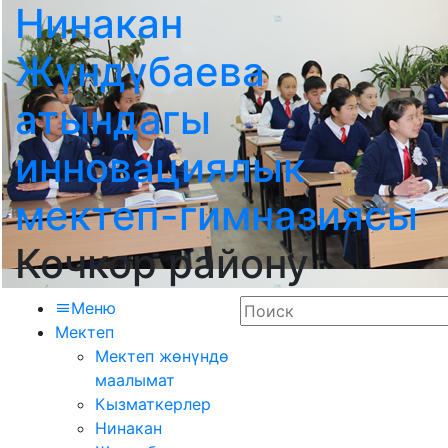
Нинакан
Жүндүбаева
атындагы
инновациялык
мектеп-гимназиясы
Кочкор району
Меню
Мектеп
Мектеп жөнүндө
маалымат
Кызматкерлер
Нинакан