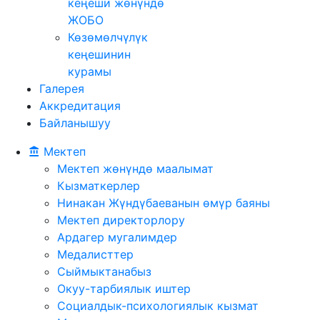
кеңеши жөнүндө
ЖОБО
Көзөмөлчүлүк
кеңешинин
курамы
Галерея
Аккредитация
Байланышуу
Мектеп
Мектеп жөнүндө маалымат
Кызматкерлер
Нинакан Жүндүбаеванын өмүр баяны
Мектеп директорлору
Ардагер мугалимдер
Медалисттер
Сыймыктанабыз
Окуу-тарбиялык иштер
Социалдык-психологиялык кызмат