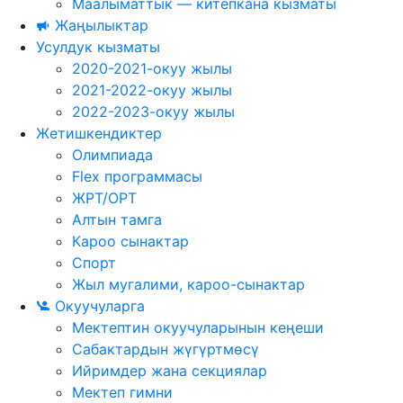
Маалыматтык — китепкана кызматы
Жаңылыктар
Усулдук кызматы
2020-2021-окуу жылы
2021-2022-окуу жылы
2022-2023-окуу жылы
Жетишкендиктер
Олимпиада
Flex программасы
ЖРТ/ОРТ
Алтын тамга
Кароо сынактар
Спорт
Жыл мугалими, кароо-сынактар
Окуучуларга
Мектептин окуучуларынын кеңеши
Сабактардын жүгүртмѳсү
Ийримдер жана секциялар
Мектеп гимни