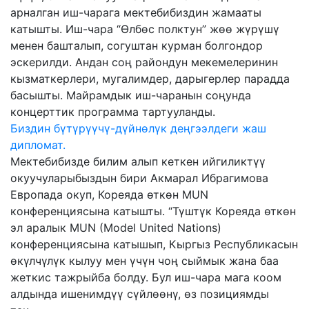
арналган иш-чарага мектебибиздин жамааты
катышты. Иш-чара “Өлбөс полктун” жөө жүрүшү
менен башталып, согуштан курман болгондор
эскерилди. Андан соң райондун мекемелеринин
кызматкерлери, мугалимдер, дарыгерлер парадда
басышты. Майрамдык иш-чаранын соңунда
концерттик программа тартууланды.
Биздин бүтүрүүчү-дүйнөлүк деңгээлдеги жаш
дипломат.
Мектебибизде билим алып кеткен ийгиликтүү
окуучуларыбыздын бири Акмарал Ибрагимова
Европада окуп, Кореяда өткөн MUN
конференциясына катышты. “Түштүк Кореяда өткөн
эл аралык MUN (Model United Nations)
конференциясына катышып, Кыргыз Республикасын
өкүлчүлүк кылуу мен үчүн чоң сыймык жана баа
жеткис тажрыйба болду. Бул иш-чара мага коом
алдында ишенимдүү сүйлөөнү, өз позициямды