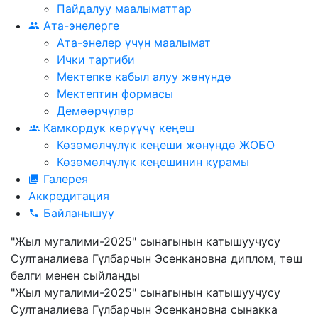
Пайдалуу маалыматтар
Ата-энелерге
Ата-энелер үчүн маалымат
Ички тартиби
Мектепке кабыл алуу жөнүндө
Мектептин формасы
Демөөрчүлөр
Камкордук көрүүчү кеңеш
Көзөмөлчүлүк кеңеши жөнүндө ЖОБО
Көзөмөлчүлүк кеңешинин курамы
Галерея
Аккредитация
Байланышуу
"Жыл мугалими-2025" сынагынын катышуучусу
Султаналиева Гүлбарчын Эсенкановна диплом, төш
белги менен сыйланды
"Жыл мугалими-2025" сынагынын катышуучусу
Султаналиева Гүлбарчын Эсенкановна сынакка