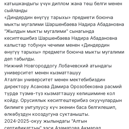
катышкандыгы үчүн диплом жана төш белги менен
сыйланды
«Диндердин өнүгүү тарыхы» предмети боюнча
мыкты мугалими Шаршенбаева Надира Абадановна
"Жылдын мыкты мугалими" сынагында
кесиптешибиз Шаршенбаева Надира Абадановна
калыстар тобунун чечими менен «Диндердин
өнүгүү тарыхы» предмети боюнча мыкты мугалими
деп табылды.
Нижний Новгороддогу Лобачевский атындагы
университет менен кызматташуу
Аталган университет менен мектебибиздин
директору Асанова Дамира Орозобековна расмий
түрдө түзмө-түз кызматташуу келишимине кол
койду. Орусиялык кесиптештерибиз окуучулардын
билимге умтулуусу күч экенин баса белгилешип,
өлкөбүздүн кооздугуна суктанышты.
2024-2025-окуу жылындагы "Алтын
сертификаттын" ээси Азаматова Акмарал