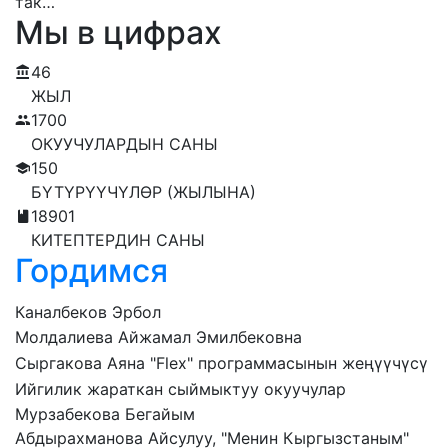
так…
Мы в цифрах
46
ЖЫЛ
1700
ОКУУЧУЛАРДЫН САНЫ
150
БҮТҮРҮҮЧҮЛӨР (ЖЫЛЫНА)
18901
КИТЕПТЕРДИН САНЫ
Гордимся
Каналбеков Эрбол
Молдалиева Айжамал Эмилбековна
Сыргакова Аяна "Flex" программасынын жеңүүчүсү
Ийгилик жараткан сыймыктуу окуучулар
Мурзабекова Бегайым
Абдырахманова Айсулуу, "Менин Кыргызстаным"