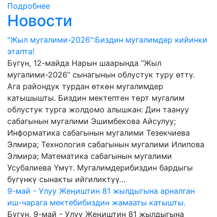
Подробнее
Новости
"Жыл мугалими-2026":Биздин мугалимдер кийинки
этапта!
Бүгүн, 12-майда Нарын шаарында “Жыл
мугалими-2026” сынагынын облустук туру өттү.
Ага райондук турдан өткөн мугалимдер
катышышты. Биздин мектептен төрт мугалим
облустук турга жолдомо алышкан: Дин таануу
сабагынын мугалими Эшимбекова Айсулуу;
Информатика сабагынын мугалими Тезекчиева
Элмира; Технология сабагынын мугалими Илипова
Элмира; Математика сабагынын мугалими
Усубалиева Үмүт. Мугалимдерибиздин бардыгы
бүгүнкү сынакты ийгиликтүү…
9-май - Улуу Жеңиштин 81 жылдыгына арналган
иш-чарага мектебибиздин жамааты катышты.
Бүгүн, 9-май - Улуу Жеңиштин 81 жылдыгына