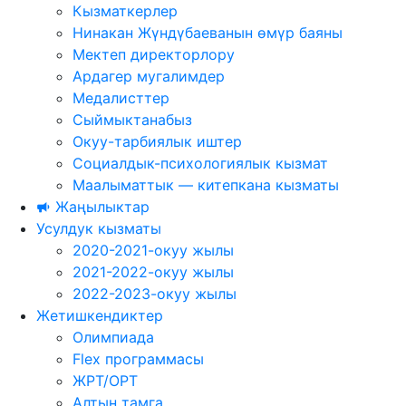
Кызматкерлер
Нинакан Жүндүбаеванын өмүр баяны
Мектеп директорлору
Ардагер мугалимдер
Медалисттер
Сыймыктанабыз
Окуу-тарбиялык иштер
Социалдык-психологиялык кызмат
Маалыматтык — китепкана кызматы
Жаңылыктар
Усулдук кызматы
2020-2021-окуу жылы
2021-2022-окуу жылы
2022-2023-окуу жылы
Жетишкендиктер
Олимпиада
Flex программасы
ЖРТ/ОРТ
Алтын тамга