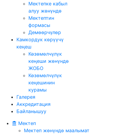
Мектепке кабыл
алуу жөнүндө
Мектептин
формасы
Демөөрчүлөр
Камкордук көрүүчү
кеңеш
Көзөмөлчүлүк
кеңеши жөнүндө
ЖОБО
Көзөмөлчүлүк
кеңешинин
курамы
Галерея
Аккредитация
Байланышуу
Мектеп
Мектеп жөнүндө маалымат