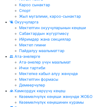
Кароо сынактар
Спорт
Жыл мугалими, кароо-сынактар
Окуучуларга
Мектептин окуучуларынын кеңеши
Сабактардын жүгүртмѳсү
Ийримдер жана секциялар
Мектеп гимни
Пайдалуу маалыматтар
Ата-энелерге
Ата-энелер үчүн маалымат
Ички тартиби
Мектепке кабыл алуу жөнүндө
Мектептин формасы
Демөөрчүлөр
Камкордук көрүүчү кеңеш
Көзөмөлчүлүк кеңеши жөнүндө ЖОБО
Көзөмөлчүлүк кеңешинин курамы