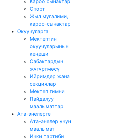
Кароо сынактар
Спорт
Жыл мугалими,
кароо-сынактар
Окуучуларга
Мектептин
окуучуларынын
кеңеши
Сабактардын
жүгүртмѳсү
Ийримдер жана
секциялар
Мектеп гимни
Пайдалуу
маалыматтар
Ата-энелерге
Ата-энелер үчүн
маалымат
Ички тартиби