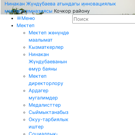
Нинакан Жүндүбаева атындагы инновациялык
мектеп-гимназиясы
Кочкор району
Меню
Мектеп
Мектеп жөнүндө
маалымат
Кызматкерлер
Нинакан
Жүндүбаеванын
өмүр баяны
Мектеп
директорлору
Ардагер
мугалимдер
Медалисттер
Сыймыктанабыз
Окуу-тарбиялык
иштер
Социалдык-