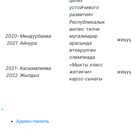
целях
устойчивого
развития»
Республикалык
англис тилчи
2020-
Мөндүрбаева
мугалимдер
жеңү
2021
Айнура
арасында
өткөрүлгөн
олимпиада
«Мыкты класс
2021-
Касымалиева
жетекчи»
жеңү
2022
Жылдыз
кароо-сынагы
Админ-панель