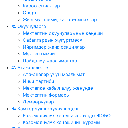
Кароо сынактар
Спорт
Жыл мугалими, кароо-сынактар
Окуучуларга
Мектептин окуучуларынын кеңеши
Сабактардын жүгүртмѳсү
Ийримдер жана секциялар
Мектеп гимни
Пайдалуу маалыматтар
Ата-энелерге
Ата-энелер үчүн маалымат
Ички тартиби
Мектепке кабыл алуу жөнүндө
Мектептин формасы
Демөөрчүлөр
Камкордук көрүүчү кеңеш
Көзөмөлчүлүк кеңеши жөнүндө ЖОБО
Көзөмөлчүлүк кеңешинин курамы