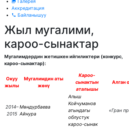
Галерея
Аккредитация
Байланышуу
Жыл мугалими,
кароо-сынактар
Мугалимдердин жетишкен ийгиликтери (конкурс,
кароо-сынактар):
Кароо-
Окуу
Мугалимдин аты
сынактын
Алган 
жылы
жөнү
аталышы
Апыш
Койчуманов
2014–
Мөндүрбаева
атындагы
«Гран 
2015
Айнура
облустук
кароо-сынак