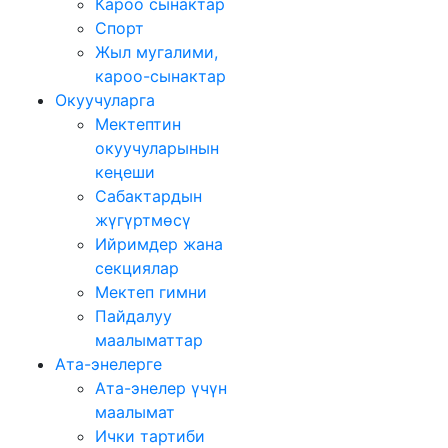
Кароо сынактар
Спорт
Жыл мугалими,
кароо-сынактар
Окуучуларга
Мектептин
окуучуларынын
кеңеши
Сабактардын
жүгүртмѳсү
Ийримдер жана
секциялар
Мектеп гимни
Пайдалуу
маалыматтар
Ата-энелерге
Ата-энелер үчүн
маалымат
Ички тартиби