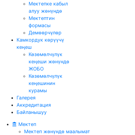
Мектепке кабыл
алуу жөнүндө
Мектептин
формасы
Демөөрчүлөр
Камкордук көрүүчү
кеңеш
Көзөмөлчүлүк
кеңеши жөнүндө
ЖОБО
Көзөмөлчүлүк
кеңешинин
курамы
Галерея
Аккредитация
Байланышуу
Мектеп
Мектеп жөнүндө маалымат