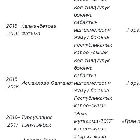
Көп тилдүүлүк
боюнча
сабактын
2015–
Калманбетова
иштелмелерин
II ор
2016
Фатима
жазуу боюнча
Республикалык
кароо -сынак
Көп тилдүүлүк
боюнча
сабактын
2015–
Исмаилова Салтанат
иштелмелерин
II ор
2016
жазуу боюнча
Республикалык
кароо-сынак
“Жыл
2016–
Турсуналиев
мугалими-2017”
«Гран 
2017
Тынчтыкбек
кароо-сынак
«Тарых жана