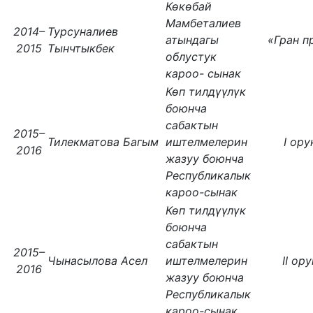
Көкөбай
Мамбеталиев
2014–
Турсуналиев
атындагы
«Гран 
2015
Тынчтыкбек
облустук
кароо- сынак
Көп тилдүүлүк
боюнча
сабактын
2015–
Тилекматова Багым
иштелмелерин
I ор
2016
жазуу боюнча
Республикалык
кароо-сынак
Көп тилдүүлүк
боюнча
сабактын
2015–
Чынасылова Асел
иштелмелерин
II ор
2016
жазуу боюнча
Республикалык
кароо-сынак