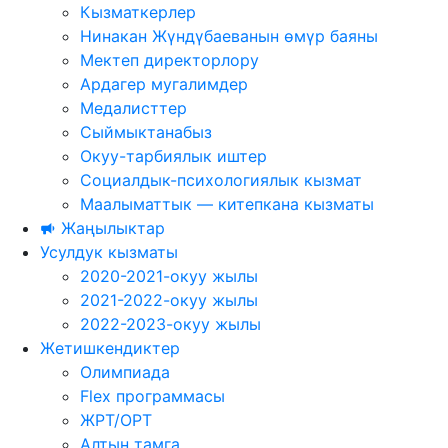
Кызматкерлер
Нинакан Жүндүбаеванын өмүр баяны
Мектеп директорлору
Ардагер мугалимдер
Медалисттер
Сыймыктанабыз
Окуу-тарбиялык иштер
Социалдык-психологиялык кызмат
Маалыматтык — китепкана кызматы
Жаңылыктар
Усулдук кызматы
2020-2021-окуу жылы
2021-2022-окуу жылы
2022-2023-окуу жылы
Жетишкендиктер
Олимпиада
Flex программасы
ЖРТ/ОРТ
Алтын тамга