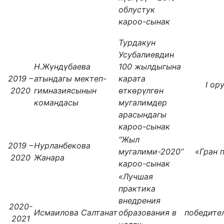
облустук
кароо-сынак
Турдакун
Усубалиевдин
Н.Жүндүбаева
100 жылдыгына
2019 –
атындагы мектеп-
карата
I ор
2020
гимназиясынын
өткөрүлгөн
командасы
мугалимдер
арасындагы
кароо-сынак
“Жыл
2019 –
Нурланбекова
мугалими-2020”
«Гран 
2020
Жанара
кароо-сынак
«Лучшая
практика
внедрения
2020-
Исмаилова Салтанат
образования в
победите
2021