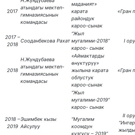
Н.Жүндүбаева
маданият»
атындагы мектеп-
2017
карата
«Гран 
гимназиясынын
райондук
командасы
кароо-сынак
“Жыл
2017 –
Сооданбекова Рахат
мугалими-2018”
I ор
2018
кароо- сынак
«Аймактарды
Н.Жүндүбаева
өнүктүрүү»
атындагы мектеп-
2018
жылына карата
«Гран 
гимназиясынын
облустук
командасы
кароо-сынак
“Жыл
мугалими-2019”
кароо- сынак
II ору
2018 –
Эшимбек кызы
“Мугалим
“Интер
2019
Айсулуу
коомдун
жылды
күзгүсү – 2019”