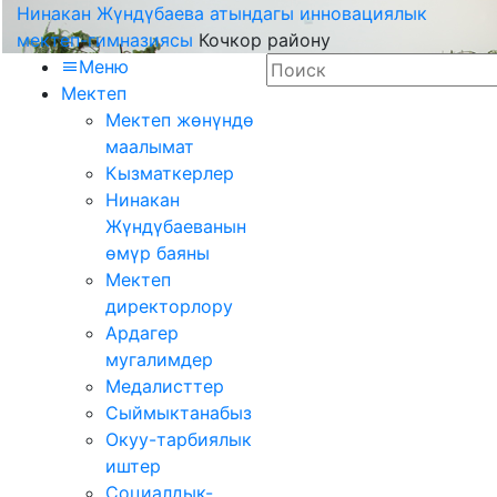
Нинакан Жүндүбаева атындагы инновациялык
мектеп-гимназиясы
Кочкор району
Меню
Мектеп
Мектеп жөнүндө
маалымат
Кызматкерлер
Нинакан
Жүндүбаеванын
өмүр баяны
Мектеп
директорлору
Ардагер
мугалимдер
Медалисттер
Сыймыктанабыз
Окуу-тарбиялык
иштер
Социалдык-